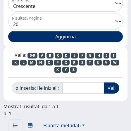
Risultati/Pagina
Vai a:
0-9
A
B
C
D
E
F
G
H
I
J
K
L
M
N
O
P
Q
R
S
T
U
V
W
X
Y
Z
o inserisci le iniziali:
Mostrati risultati da 1 a 1
di 1
esporta metadati