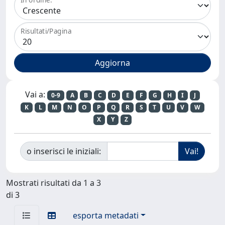
Risultati/Pagina
Vai a:
0-9
A
B
C
D
E
F
G
H
I
J
K
L
M
N
O
P
Q
R
S
T
U
V
W
X
Y
Z
o inserisci le iniziali:
Mostrati risultati da 1 a 3
di 3
esporta metadati