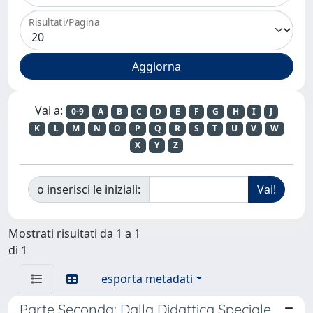
Risultati/Pagina
Vai a:
0-9
A
B
C
D
E
F
G
H
I
J
K
L
M
N
O
P
Q
R
S
T
U
V
W
X
Y
Z
o inserisci le iniziali:
Mostrati risultati da 1 a 1
di 1
esporta metadati
Parte Seconda: Dalla Didattica Speciale