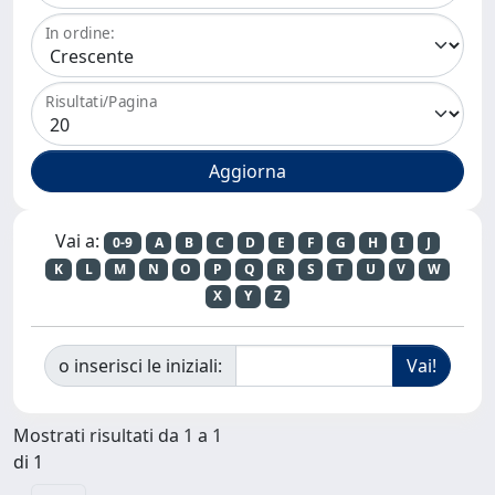
In ordine:
Risultati/Pagina
Vai a:
0-9
A
B
C
D
E
F
G
H
I
J
K
L
M
N
O
P
Q
R
S
T
U
V
W
X
Y
Z
o inserisci le iniziali:
Mostrati risultati da 1 a 1
di 1