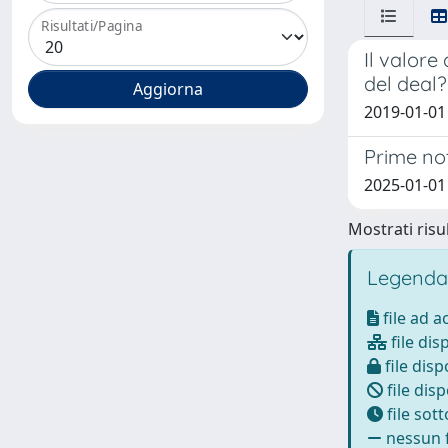
Risultati/Pagina
Il valore
del deal?
2019-01-0
Prime not
2025-01-01 
Mostrati risul
Legenda
file ad 
file dis
file disp
file disp
file sot
nessun f