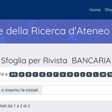
Home
Sfo
e della Ricerca d'Ateneo
Sfoglia per Rivista BANCARIA
ai a:
0-9
A
B
C
D
E
F
G
H
I
J
K
L
M
N
o inserisci le iniziali:
tati da 1 a 2 di 2