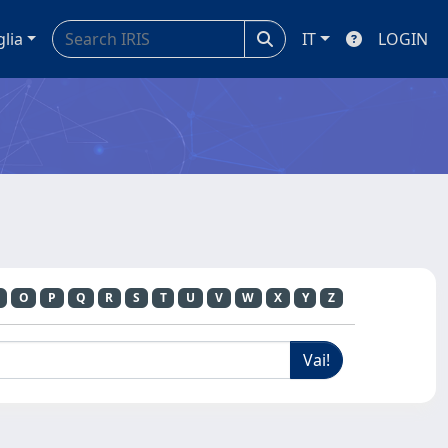
glia
IT
LOGIN
O
P
Q
R
S
T
U
V
W
X
Y
Z