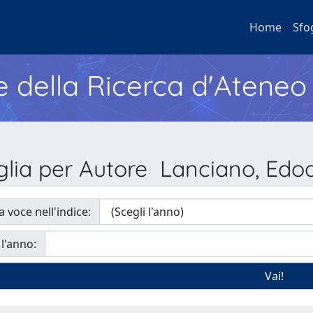
Home
Sfo
e della Ricerca d'Ateneo
glia per Autore Lanciano, Edo
a voce nell'indice:
 l'anno: