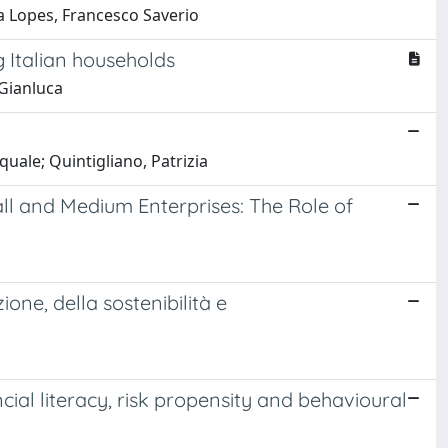
la Lopes, Francesco Saverio
g Italian households
 Gianluca
uale; Quintigliano, Patrizia
ll and Medium Enterprises: The Role of
ione, della sostenibilità e
ial literacy, risk propensity and behavioural