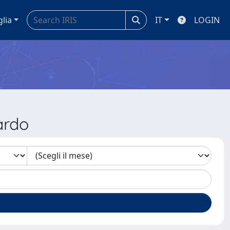
glia
IT
LOGIN
ardo