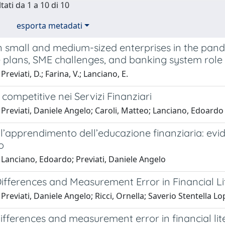
tati da 1 a 10 di 10
esporta metadati
 small and medium-sized enterprises in the pand
e plans, SME challenges, and banking system role
reviati, D.; Farina, V.; Lanciano, E.
 competitive nei Servizi Finanziari
Previati, Daniele Angelo; Caroli, Matteo; Lanciano, Edoardo
l’apprendimento dell’educazione finanziaria: evid
o
 Lanciano, Edoardo; Previati, Daniele Angelo
ifferences and Measurement Error in Financial Li
Previati, Daniele Angelo; Ricci, Ornella; Saverio Stentella L
fferences and measurement error in financial lit