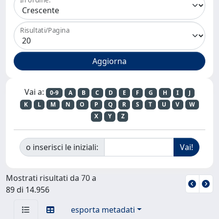
Risultati/Pagina
Vai a:
0-9
A
B
C
D
E
F
G
H
I
J
K
L
M
N
O
P
Q
R
S
T
U
V
W
X
Y
Z
o inserisci le iniziali:
Mostrati risultati da 70 a
89 di 14.956
esporta metadati