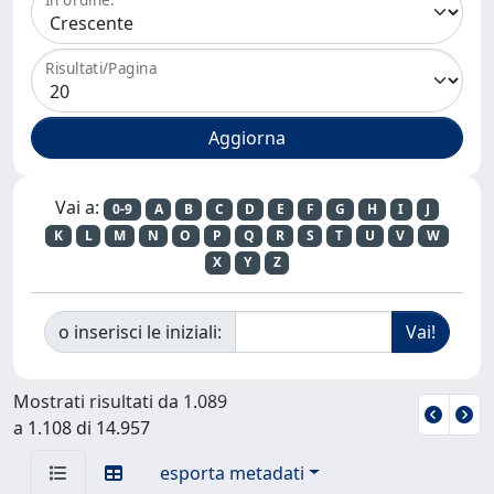
Risultati/Pagina
Vai a:
0-9
A
B
C
D
E
F
G
H
I
J
K
L
M
N
O
P
Q
R
S
T
U
V
W
X
Y
Z
o inserisci le iniziali:
Mostrati risultati da 1.089
a 1.108 di 14.957
esporta metadati