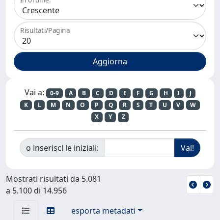
Risultati/Pagina
Vai a:
0-9
A
B
C
D
E
F
G
H
I
J
K
L
M
N
O
P
Q
R
S
T
U
V
W
X
Y
Z
o inserisci le iniziali:
Mostrati risultati da 5.081
a 5.100 di 14.956
esporta metadati