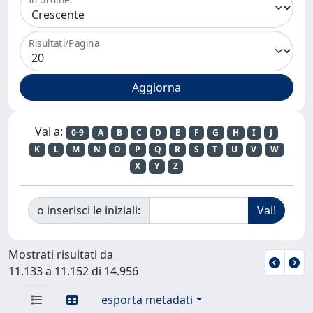
Risultati/Pagina
Vai a:
0-9
A
B
C
D
E
F
G
H
I
J
K
L
M
N
O
P
Q
R
S
T
U
V
W
X
Y
Z
o inserisci le iniziali:
Mostrati risultati da
11.133 a 11.152 di 14.956
esporta metadati