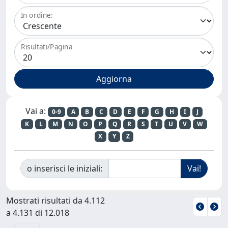
In ordine:
Risultati/Pagina
Vai a:
0-9
A
B
C
D
E
F
G
H
I
J
K
L
M
N
O
P
Q
R
S
T
U
V
W
X
Y
Z
o inserisci le iniziali:
Mostrati risultati da 4.112
a 4.131 di 12.018