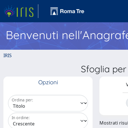
Benvenuti nell'Anagraf
IRIS
Sfoglia per
Opzioni
V
Ordina per:
In ordine:
Mostrati risu