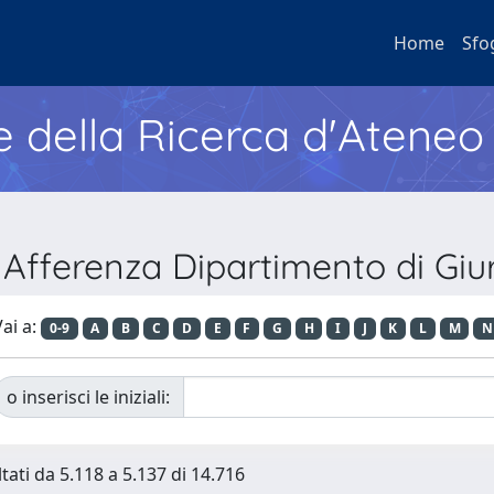
Home
Sfo
e della Ricerca d'Ateneo
 Afferenza Dipartimento di Gi
ai a:
0-9
A
B
C
D
E
F
G
H
I
J
K
L
M
N
o inserisci le iniziali:
ltati da 5.118 a 5.137 di 14.716