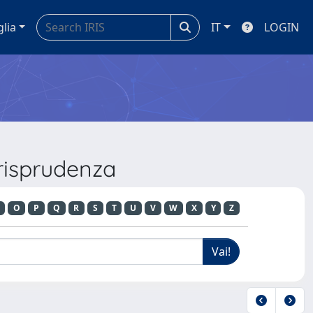
glia
IT
LOGIN
urisprudenza
O
P
Q
R
S
T
U
V
W
X
Y
Z