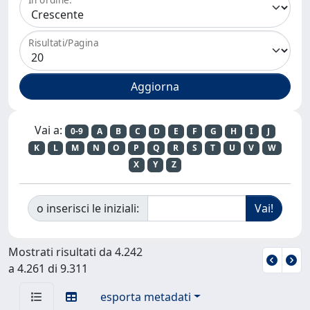
Risultati/Pagina
Vai a:
0-9
A
B
C
D
E
F
G
H
I
J
K
L
M
N
O
P
Q
R
S
T
U
V
W
X
Y
Z
o inserisci le iniziali:
Mostrati risultati da 4.242
a 4.261 di 9.311
esporta metadati