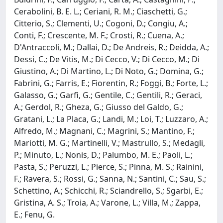
Cerabolini, B. E. L.; Ceriani, R. M.; Ciaschetti, G.;
Citterio, S.; Clementi, U.; Cogoni, D.; Congiu, A.;
Conti, F.; Crescente, M. F.; Crosti, R.; Cuena, A.;
D'Antraccoli, M.; Dallai, D.; De Andreis, R.; Deidda, A.;
Dessi, C.; De Vitis, M.; Di Cecco, V.; Di Cecco, M.; Di
Giustino, A.; Di Martino, L.; Di Noto, G.; Domina, G.;
Fabrini, G.; Farris, E.; Fiorentin, R.; Foggi, B.; Forte, L.;
Galasso, G.; Garfi, G.; Gentile, C.; Gentili, R.; Geraci,
A.; Gerdol, R.; Gheza, G.; Giusso del Galdo, G.;
Gratani, L.; La Placa, G.; Landi, M.; Loi, T.; Luzzaro, A.;
Alfredo, M.; Magnani, C.; Magrini, S.; Mantino, F.;
Mariotti, M. G.; Martinelli, V.; Mastrullo, S.; Medagli,
P.; Minuto, L.; Nonis, D.; Palumbo, M. E.; Paoli, L.;
Pasta, S.; Peruzzi, L.; Pierce, S.; Pinna, M. S.; Rainini,
F.; Ravera, S.; Rossi, G.; Sanna, N.; Santini, C.; Sau, S.;
Schettino, A.; Schicchi, R.; Sciandrello, S.; Sgarbi, E.;
Gristina, A. S.; Troia, A.; Varone, L.; Villa, M.; Zappa,
E.; Fenu, G.