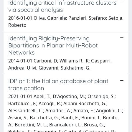
Identifying critical infrastructure clusters
via spectral analysis
2016-01-01 Oliva, Gabriele; Panzieri, Stefano; Setola,
Roberto
Identifying Rigidity-Preserving
Bipartitions in Planar Multi-Robot
Networks
2014-01-01 Carboni, D; Williams R., K; Gasparri,
Andrea; Ulivi, Giovanni; Sukhatme, G.
IDPlanT: the Italian database of plant
translocation
2021-01-01 Abeli, T.; D'Agostino, M.; Orsenigo, S.;
Bartolucci, F.; Accogli, R.; Albani Rocchetti, G.;
Alessandrelli, C.; Amadori, A.; Amato, F.; Angiolini, C.;
Assini, S.; Bacchetta, G.; Banfi, E.; Bonini, I.; Bonito,
A.; Borettini, M. L.; Brancaleoni, L.; Brusa, G.;
Buldrini, F.; Carruggio, F.; Carta, A.; Castagnini, P.;