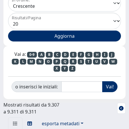
Risultati/Pagina
Vai a:
0-9
A
B
C
D
E
F
G
H
I
J
K
L
M
N
O
P
Q
R
S
T
U
V
W
X
Y
Z
o inserisci le iniziali:
Mostrati risultati da 9.307
a 9.311 di 9.311
esporta metadati