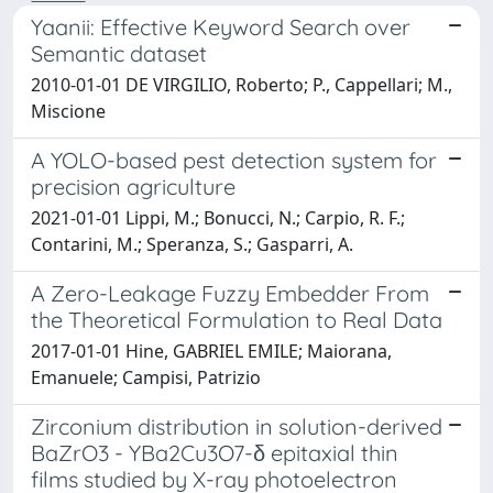
Yaanii: Effective Keyword Search over
Semantic dataset
2010-01-01 DE VIRGILIO, Roberto; P., Cappellari; M.,
Miscione
A YOLO-based pest detection system for
precision agriculture
2021-01-01 Lippi, M.; Bonucci, N.; Carpio, R. F.;
Contarini, M.; Speranza, S.; Gasparri, A.
A Zero-Leakage Fuzzy Embedder From
the Theoretical Formulation to Real Data
2017-01-01 Hine, GABRIEL EMILE; Maiorana,
Emanuele; Campisi, Patrizio
Zirconium distribution in solution-derived
BaZrO3 - YBa2Cu3O7-δ epitaxial thin
films studied by X-ray photoelectron