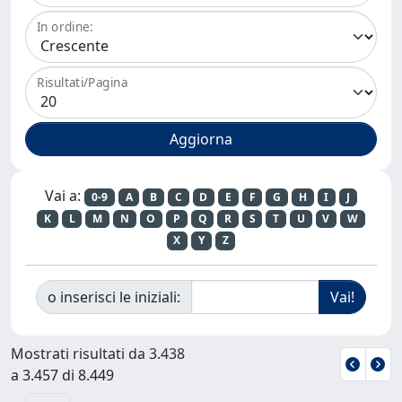
In ordine:
Risultati/Pagina
Vai a:
0-9
A
B
C
D
E
F
G
H
I
J
K
L
M
N
O
P
Q
R
S
T
U
V
W
X
Y
Z
o inserisci le iniziali:
Mostrati risultati da 3.438
a 3.457 di 8.449