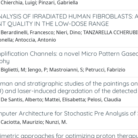
Chierchia, Luigi; Pinzari, Gabriella
NALYSIS OF IRRADIATED HUMAN FIBROBLASTS:
NT QUALITY IN THE LOW-DOSE RANGE
Berardinelli, Francesco; Nieri, Dino; TANZARELLA CCHERUBINI
nella; Antoccia, Antonio
plification Channels: a novel Micro Pattern Gase
phy
Biglietti, M; Iengo, P; Mastroianni, S; Petrucci, Fabrizio
man and stratigraphic studies of the paintings 
50) and laser-induced degradation of the detecte
De Santis, Alberto; Mattei, Elisabetta; Pelosi, Claudia
uter Architecture for Stochastic Pre Analysis of 
Caciotta, Maurizio; Nunzi, M.
imetric approaches for optimizing proton therap