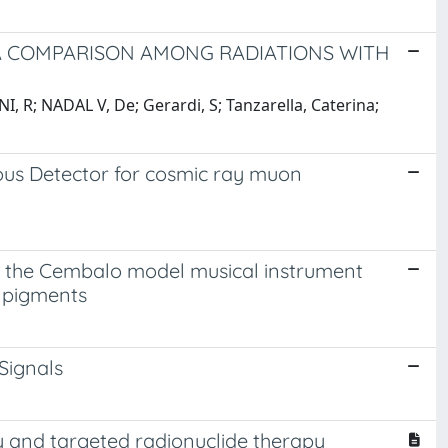
 A COMPARISON AMONG RADIATIONS WITH
, R; NADAL V, De; Gerardi, S; Tanzarella, Caterina;
ous Detector for cosmic ray muon
on the Cembalo model musical instrument
d pigments
Signals
y and targeted radionuclide therapy