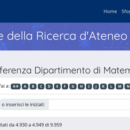
Home
Sfo
e della Ricerca d'Ateneo
fferenza Dipartimento di Matem
ai a:
0-9
A
B
C
D
E
F
G
H
I
J
K
L
M
N
o inserisci le iniziali:
tati da 4.930 a 4.949 di 9.959