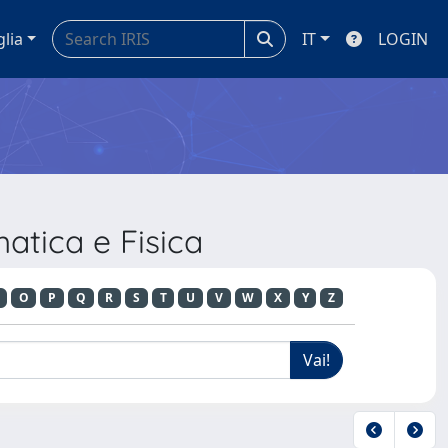
glia
IT
LOGIN
atica e Fisica
O
P
Q
R
S
T
U
V
W
X
Y
Z