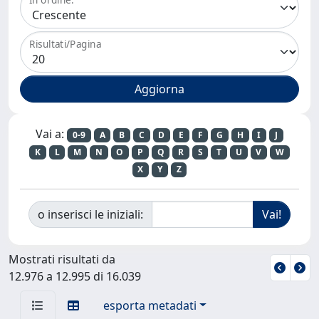
Risultati/Pagina
Vai a:
0-9
A
B
C
D
E
F
G
H
I
J
K
L
M
N
O
P
Q
R
S
T
U
V
W
X
Y
Z
o inserisci le iniziali:
Mostrati risultati da
12.976 a 12.995 di 16.039
esporta metadati