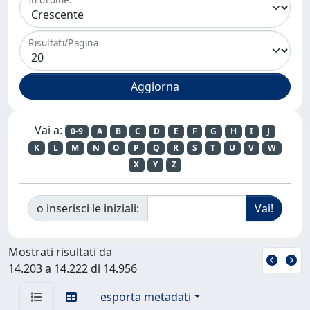
Risultati/Pagina
Vai a:
0-9
A
B
C
D
E
F
G
H
I
J
K
L
M
N
O
P
Q
R
S
T
U
V
W
X
Y
Z
o inserisci le iniziali:
Mostrati risultati da
14.203 a 14.222 di 14.956
esporta metadati