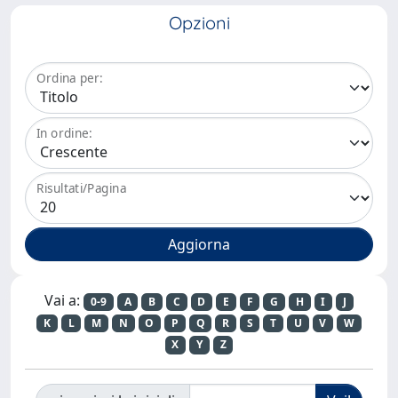
Opzioni
Ordina per:
In ordine:
Risultati/Pagina
Vai a:
0-9
A
B
C
D
E
F
G
H
I
J
K
L
M
N
O
P
Q
R
S
T
U
V
W
X
Y
Z