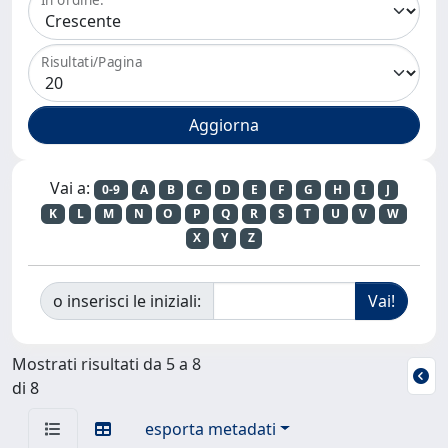
Risultati/Pagina
Vai a:
0-9
A
B
C
D
E
F
G
H
I
J
K
L
M
N
O
P
Q
R
S
T
U
V
W
X
Y
Z
o inserisci le iniziali:
Mostrati risultati da 5 a 8
di 8
esporta metadati