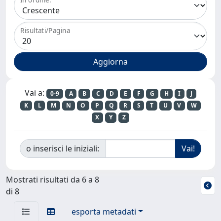
Risultati/Pagina
Vai a:
0-9
A
B
C
D
E
F
G
H
I
J
K
L
M
N
O
P
Q
R
S
T
U
V
W
X
Y
Z
o inserisci le iniziali:
Mostrati risultati da 6 a 8
di 8
esporta metadati