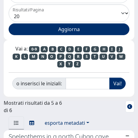
Risultati/Pagina
Vai a:
0-9
A
B
C
D
E
F
G
H
I
J
K
L
M
N
O
P
Q
R
S
T
U
V
W
X
Y
Z
o inserisci le iniziali:
Mostrati risultati da 5 a 6
di 6
esporta metadati
Speleothems in a north Cuban cave