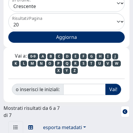
Risultati/Pagina
Vai a:
0-9
A
B
C
D
E
F
G
H
I
J
K
L
M
N
O
P
Q
R
S
T
U
V
W
X
Y
Z
o inserisci le iniziali:
Mostrati risultati da 6 a 7
di 7
esporta metadati