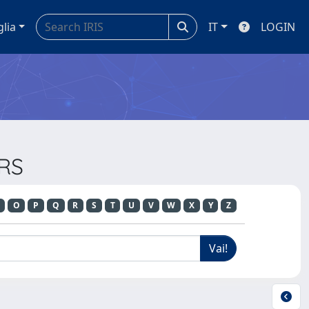
glia
IT
LOGIN
ERS
O
P
Q
R
S
T
U
V
W
X
Y
Z