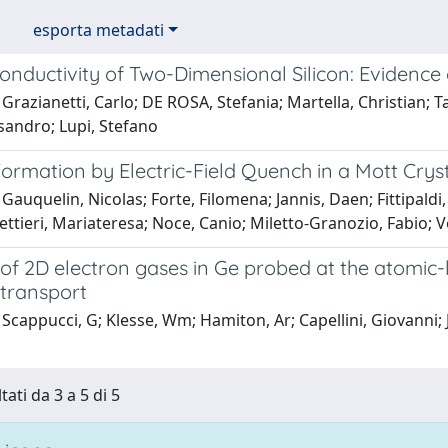
esporta metadati
onductivity of Two-Dimensional Silicon: Evidence
Grazianetti, Carlo; DE ROSA, Stefania; Martella, Christian; Ta
sandro; Lupi, Stefano
ormation by Electric-Field Quench in a Mott Crys
Gauquelin, Nicolas; Forte, Filomena; Jannis, Daen; Fittipald
ettieri, Mariateresa; Noce, Canio; Miletto-Granozio, Fabio;
of 2D electron gases in Ge probed at the atomic-l
transport
Scappucci, G; Klesse, Wm; Hamiton, Ar; Capellini, Giovanni; 
tati da 3 a 5 di 5