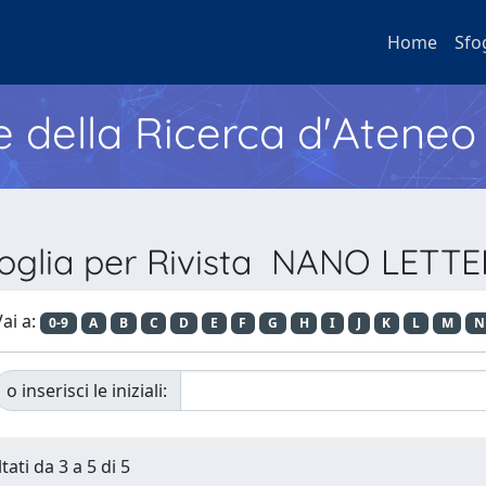
Home
Sfo
e della Ricerca d'Ateneo
oglia per Rivista NANO LETT
ai a:
0-9
A
B
C
D
E
F
G
H
I
J
K
L
M
N
o inserisci le iniziali:
tati da 3 a 5 di 5