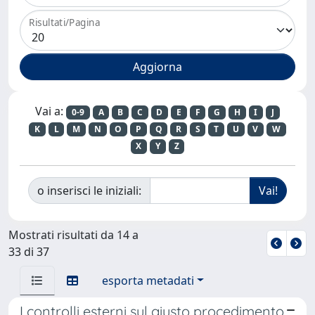
Risultati/Pagina
Vai a:
0-9
A
B
C
D
E
F
G
H
I
J
K
L
M
N
O
P
Q
R
S
T
U
V
W
X
Y
Z
o inserisci le iniziali:
Mostrati risultati da 14 a
33 di 37
esporta metadati
I controlli esterni sul giusto procedimento