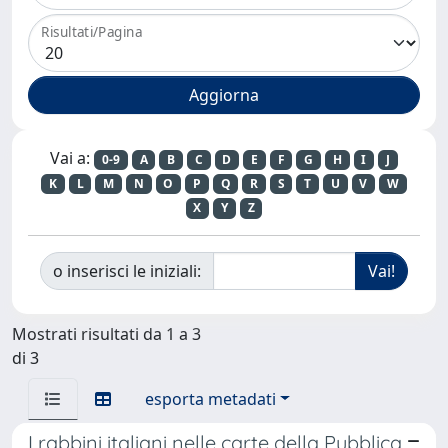
Risultati/Pagina
Vai a:
0-9
A
B
C
D
E
F
G
H
I
J
K
L
M
N
O
P
Q
R
S
T
U
V
W
X
Y
Z
o inserisci le iniziali:
Mostrati risultati da 1 a 3
di 3
esporta metadati
I rabbini italiani nelle carte della Pubblica