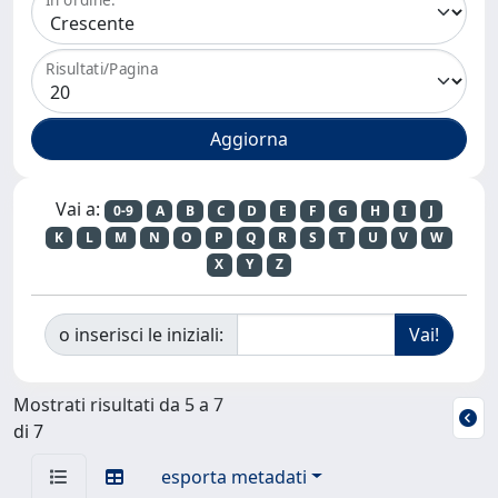
Risultati/Pagina
Vai a:
0-9
A
B
C
D
E
F
G
H
I
J
K
L
M
N
O
P
Q
R
S
T
U
V
W
X
Y
Z
o inserisci le iniziali:
Mostrati risultati da 5 a 7
di 7
esporta metadati