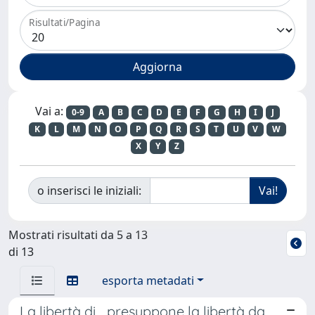
Risultati/Pagina
Vai a:
0-9
A
B
C
D
E
F
G
H
I
J
K
L
M
N
O
P
Q
R
S
T
U
V
W
X
Y
Z
o inserisci le iniziali:
Mostrati risultati da 5 a 13
di 13
esporta metadati
La libertà di… presuppone la libertà da….