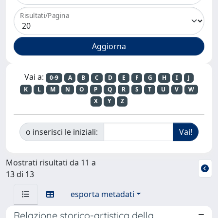
Risultati/Pagina
Vai a:
0-9
A
B
C
D
E
F
G
H
I
J
K
L
M
N
O
P
Q
R
S
T
U
V
W
X
Y
Z
o inserisci le iniziali:
Mostrati risultati da 11 a
13 di 13
esporta metadati
Relazione storico-artistica della