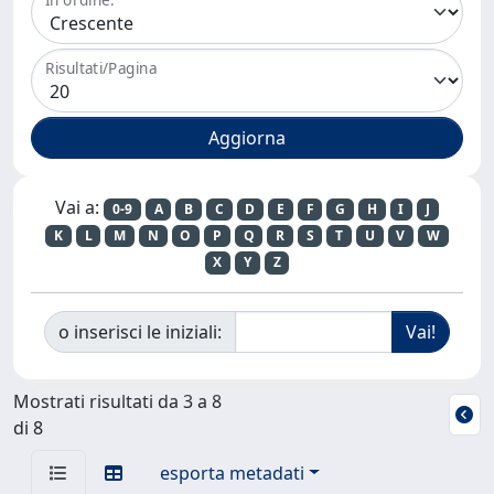
Risultati/Pagina
Vai a:
0-9
A
B
C
D
E
F
G
H
I
J
K
L
M
N
O
P
Q
R
S
T
U
V
W
X
Y
Z
o inserisci le iniziali:
Mostrati risultati da 3 a 8
di 8
esporta metadati