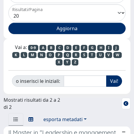
Risultati/Pagina
Vai a:
0-9
A
B
C
D
E
F
G
H
I
J
K
L
M
N
O
P
Q
R
S
T
U
V
W
X
Y
Z
o inserisci le iniziali:
Mostrati risultati da 2 a 2
di 2
esporta metadati
Il Master in "Leadership e management