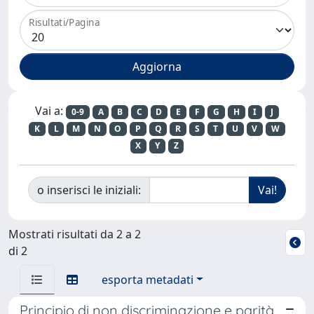
Risultati/Pagina
Vai a:
0-9
A
B
C
D
E
F
G
H
I
J
K
L
M
N
O
P
Q
R
S
T
U
V
W
X
Y
Z
o inserisci le iniziali:
Mostrati risultati da 2 a 2
di 2
esporta metadati
Principio di non discriminazione e parità