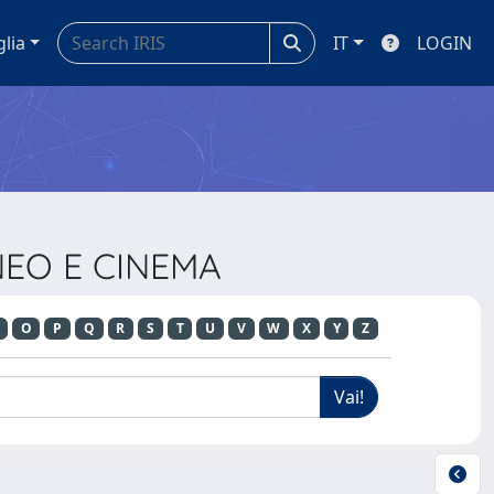
glia
IT
LOGIN
NEO E CINEMA
O
P
Q
R
S
T
U
V
W
X
Y
Z