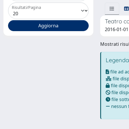
Risultati/Pagina
Teatro 
2016-01-01
Mostrati risul
Legenda
file ad 
file dis
file disp
file disp
file sot
nessun f