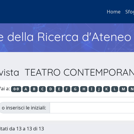
Home
Sfo
e della Ricerca d'Ateneo
 Rivista TEATRO CONTEMPORA
ai a:
0-9
A
B
C
D
E
F
G
H
I
J
K
L
M
N
o inserisci le iniziali:
tati da 13 a 13 di 13