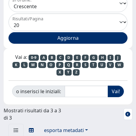
Risultati/Pagina
Vai a:
0-9
A
B
C
D
E
F
G
H
I
J
K
L
M
N
O
P
Q
R
S
T
U
V
W
X
Y
Z
o inserisci le iniziali:
Mostrati risultati da 3 a 3
di 3
esporta metadati