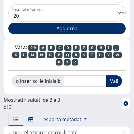
Risultati/Pagina
Vai a:
0-9
A
B
C
D
E
F
G
H
I
J
K
L
M
N
O
P
Q
R
S
T
U
V
W
X
Y
Z
o inserisci le iniziali:
Mostrati risultati da 3 a 3
di 3
esporta metadati
Una relazione complicata