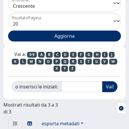
Risultati/Pagina
Vai a:
0-9
A
B
C
D
E
F
G
H
I
J
K
L
M
N
O
P
Q
R
S
T
U
V
W
X
Y
Z
o inserisci le iniziali:
Mostrati risultati da 3 a 3
di 3
esporta metadati