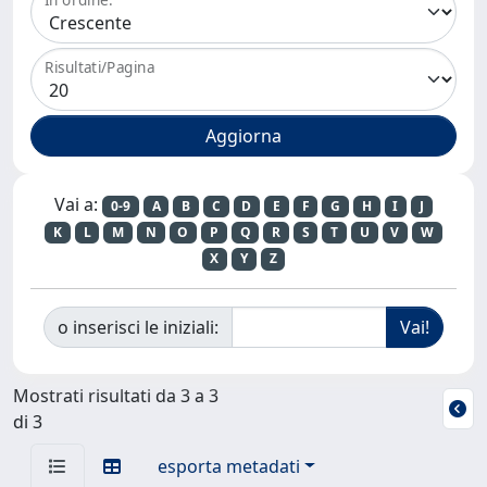
Risultati/Pagina
Vai a:
0-9
A
B
C
D
E
F
G
H
I
J
K
L
M
N
O
P
Q
R
S
T
U
V
W
X
Y
Z
o inserisci le iniziali:
Mostrati risultati da 3 a 3
di 3
esporta metadati