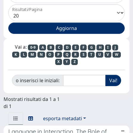
Risultati/Pagina
Vai a:
0-9
A
B
C
D
E
F
G
H
I
J
K
L
M
N
O
P
Q
R
S
T
U
V
W
X
Y
Z
o inserisci le iniziali:
Mostrati risultati da 1 a 1
di 1
esporta metadati
Language in Interaction. The Role of