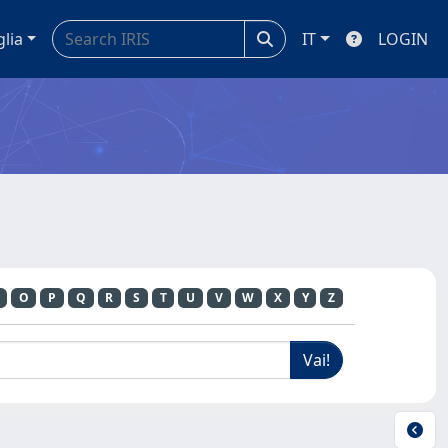
glia
IT
LOGIN
O
P
Q
R
S
T
U
V
W
X
Y
Z