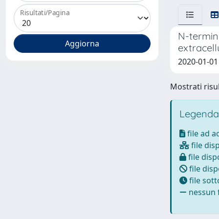
Risultati/Pagina
N-termina
extracell
2020-01-01 C
Mostrati risul
Legenda
file ad 
file dis
file disp
file disp
file sot
nessun f