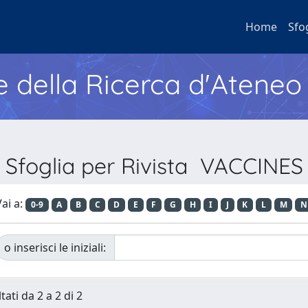
Home
Sfo
e della Ricerca d'Ateneo
Sfoglia per Rivista VACCINES
ai a:
0-9
A
B
C
D
E
F
G
H
I
J
K
L
M
N
o inserisci le iniziali:
tati da 2 a 2 di 2