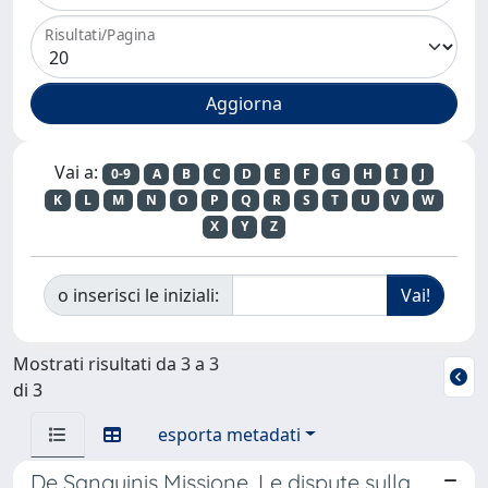
Risultati/Pagina
Vai a:
0-9
A
B
C
D
E
F
G
H
I
J
K
L
M
N
O
P
Q
R
S
T
U
V
W
X
Y
Z
o inserisci le iniziali:
Mostrati risultati da 3 a 3
di 3
esporta metadati
De Sanguinis Missione. Le dispute sulla