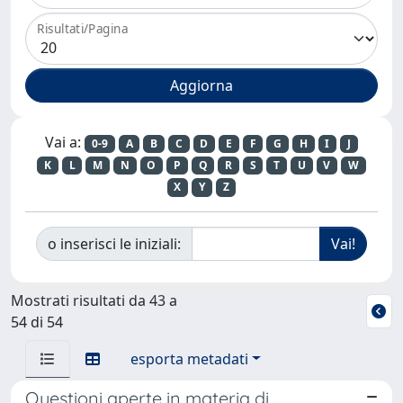
Risultati/Pagina
Vai a:
0-9
A
B
C
D
E
F
G
H
I
J
K
L
M
N
O
P
Q
R
S
T
U
V
W
X
Y
Z
o inserisci le iniziali:
Mostrati risultati da 43 a
54 di 54
esporta metadati
Questioni aperte in materia di