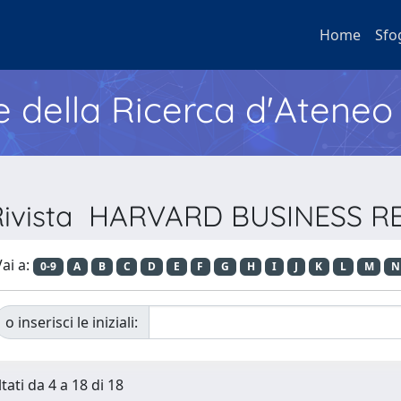
Home
Sfo
e della Ricerca d'Ateneo
 Rivista HARVARD BUSINESS R
ai a:
0-9
A
B
C
D
E
F
G
H
I
J
K
L
M
N
o inserisci le iniziali:
tati da 4 a 18 di 18