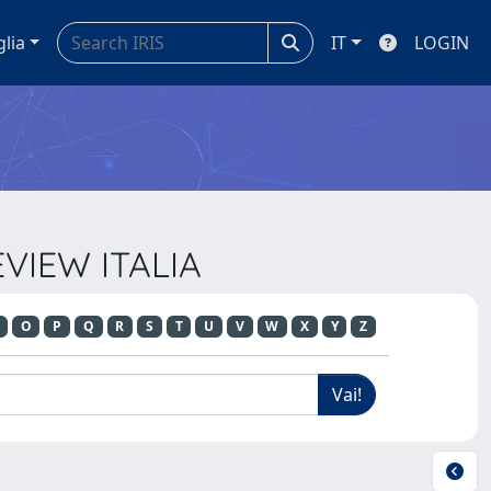
glia
IT
LOGIN
EVIEW ITALIA
O
P
Q
R
S
T
U
V
W
X
Y
Z