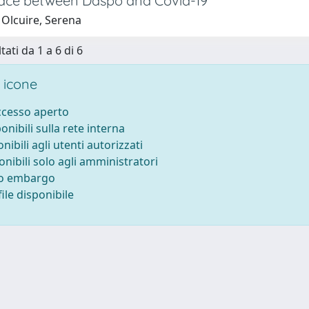
pace between Daspo and Covid-19
 Olcuire, Serena
tati da 1 a 6 di 6
 icone
accesso aperto
ponibili sulla rete interna
onibili agli utenti autorizzati
onibili solo agli amministratori
to embargo
ile disponibile