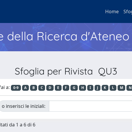
Home
Sfo
e della Ricerca d'Ateneo
Sfoglia per Rivista QU3
ai a:
0-9
A
B
C
D
E
F
G
H
I
J
K
L
M
N
o inserisci le iniziali:
tati da 1 a 6 di 6