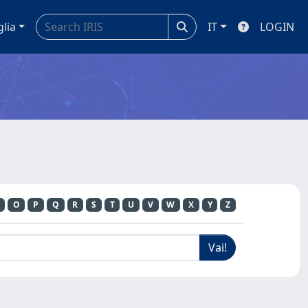
glia
IT
LOGIN
O
P
Q
R
S
T
U
V
W
X
Y
Z