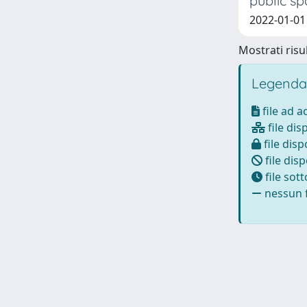
public s
2022-01-01
Mostrati risul
Legenda
file ad 
file dis
file disp
file disp
file sot
nessun f