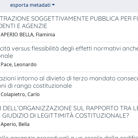
esporta metadati
TRAZIONE SOGGETTIVAMENTE PUBBLICA PER FIN
DENTI E AGENZIE
 APERIO BELLA, Flaminia
ità versus flessibilità degli effetti normativi anch
onale
 Pace, Leonardo
zioni intorno al divieto di terzo mandato consecuti
oni di rango costituzionale
Colapietro, Carlo
SSI DELL’ORGANIZZAZIONE SUL RAPPORTO TRA LE
GIUDIZIO DI LEGITTIMITÀ COSTITUZIONALE?
Aperio, Bella
delle garanzie procedurali a un secolo dalla codifi