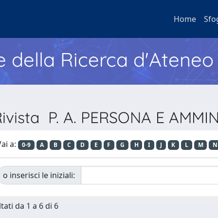
Home
Sfo
e della Ricerca d'Ateneo
 Rivista P. A. PERSONA E AMM
ai a:
0-9
A
B
C
D
E
F
G
H
I
J
K
L
M
N
o inserisci le iniziali:
tati da 1 a 6 di 6