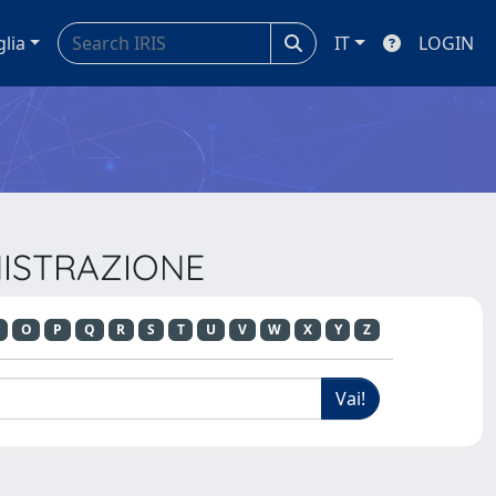
glia
IT
LOGIN
INISTRAZIONE
O
P
Q
R
S
T
U
V
W
X
Y
Z