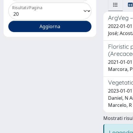
Risultati/Pagina
ArgVeg –
2022-01-01 
José; Acosta
Floristic
(Arecace
2021-01-01 
Marcora, Pa
Vegetati
2023-01-01 
Daniel, N A
Marcelo, R
Mostrati risul
Legenda