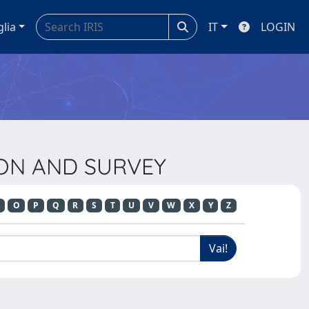
glia
IT
LOGIN
TION AND SURVEY
O
P
Q
R
S
T
U
V
W
X
Y
Z