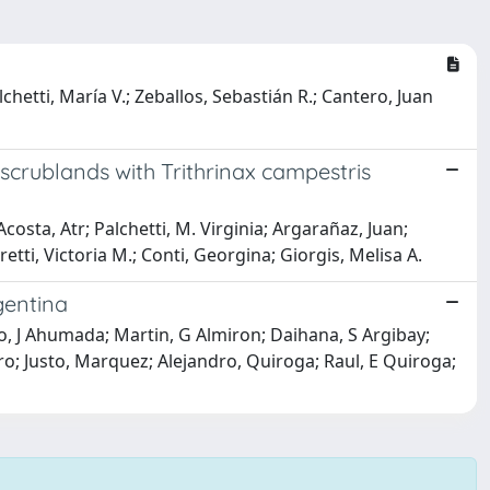
chetti, María V.; Zeballos, Sebastián R.; Cantero, Juan
 scrublands with Trithrinax campestris
costa, Atr; Palchetti, M. Virginia; Argarañaz, Juan;
etti, Victoria M.; Conti, Georgina; Giorgis, Melisa A.
gentina
go, J Ahumada; Martin, G Almiron; Daihana, S Argibay;
ero; Justo, Marquez; Alejandro, Quiroga; Raul, E Quiroga;