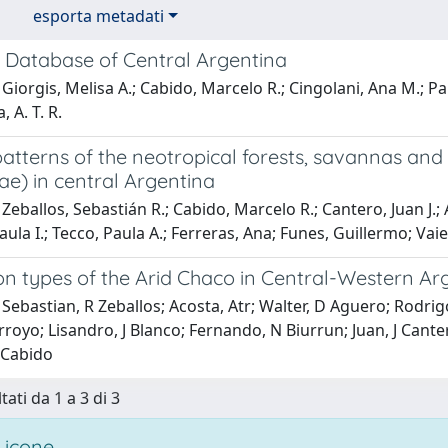
esporta metadati
 Database of Central Argentina
Giorgis, Melisa A.; Cabido, Marcelo R.; Cingolani, Ana M.; Pal
, A. T. R.
 patterns of the neotropical forests, savannas and
ae) in central Argentina
Zeballos, Sebastián R.; Cabido, Marcelo R.; Cantero, Juan J.; A
ula I.; Tecco, Paula A.; Ferreras, Ana; Funes, Guillermo; Vaier
on types of the Arid Chaco in Central-Western Ar
Sebastian, R Zeballos; Acosta, Atr; Walter, D Aguero; Rodri
rroyo; Lisandro, J Blanco; Fernando, N Biurrun; Juan, J Cant
 Cabido
tati da 1 a 3 di 3
 icone