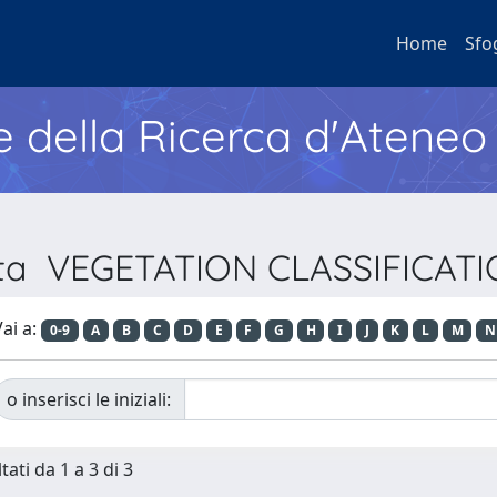
Home
Sfo
e della Ricerca d'Ateneo
vista VEGETATION CLASSIFICA
ai a:
0-9
A
B
C
D
E
F
G
H
I
J
K
L
M
N
o inserisci le iniziali:
tati da 1 a 3 di 3