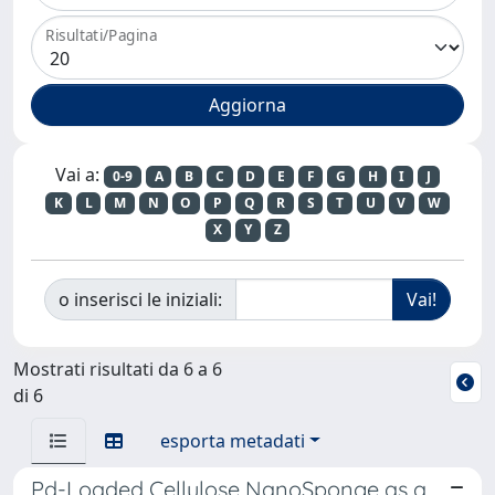
Risultati/Pagina
Vai a:
0-9
A
B
C
D
E
F
G
H
I
J
K
L
M
N
O
P
Q
R
S
T
U
V
W
X
Y
Z
o inserisci le iniziali:
Mostrati risultati da 6 a 6
di 6
esporta metadati
Pd-Loaded Cellulose NanoSponge as a