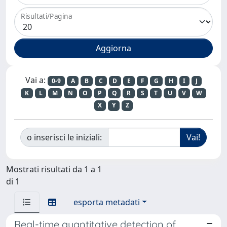
Risultati/Pagina
Vai a:
0-9
A
B
C
D
E
F
G
H
I
J
K
L
M
N
O
P
Q
R
S
T
U
V
W
X
Y
Z
o inserisci le iniziali:
Mostrati risultati da 1 a 1
di 1
esporta metadati
Real-time quantitative detection of