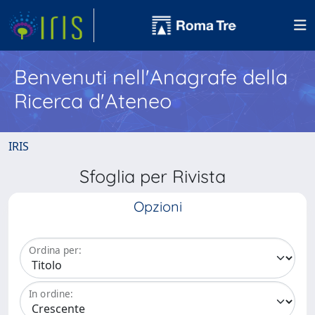
Benvenuti nell'Anagrafe della
Ricerca d'Ateneo
IRIS
Sfoglia per Rivista
Opzioni
Ordina per:
In ordine: