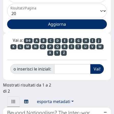
Risultati/Pagina
Vai a:
0-9
A
B
C
D
E
F
G
H
I
J
K
L
M
N
O
P
Q
R
S
T
U
V
W
X
Y
Z
o inserisci le iniziali:
Mostrati risultati da 1 a 2
di 2
esporta metadati
Beyond Nationalism? The Inter-war