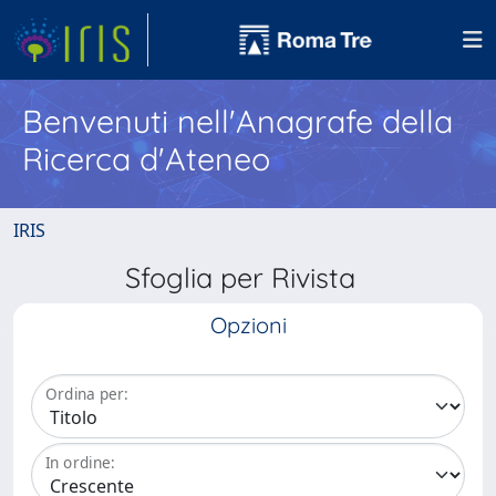
Benvenuti nell'Anagrafe della
Ricerca d'Ateneo
IRIS
Sfoglia per Rivista
Opzioni
Ordina per:
In ordine: