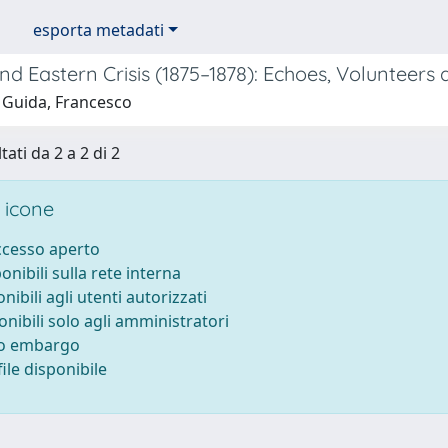
esporta metadati
d Eastern Crisis (1875–1878): Echoes, Volunteers a
 Guida, Francesco
tati da 2 a 2 di 2
 icone
accesso aperto
ponibili sulla rete interna
onibili agli utenti autorizzati
onibili solo agli amministratori
to embargo
ile disponibile