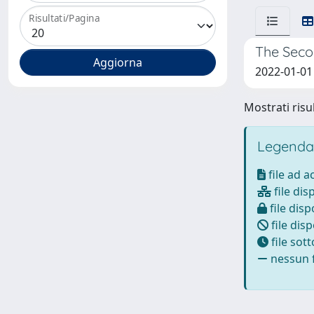
Risultati/Pagina
The Secon
2022-01-01
Mostrati risul
Legenda
file ad 
file dis
file disp
file disp
file sot
nessun f