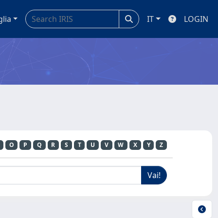
glia
IT
LOGIN
O
P
Q
R
S
T
U
V
W
X
Y
Z