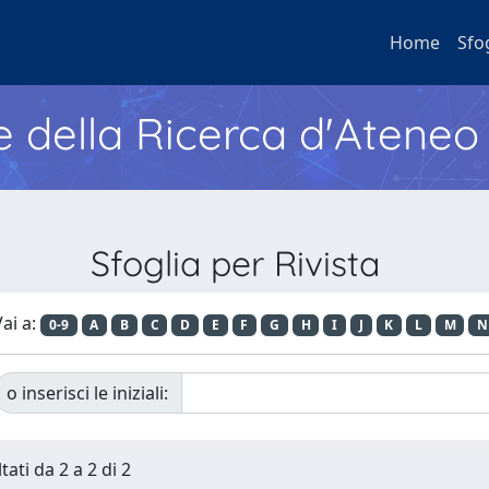
Home
Sfo
e della Ricerca d'Ateneo
Sfoglia per Rivista
ai a:
0-9
A
B
C
D
E
F
G
H
I
J
K
L
M
N
o inserisci le iniziali:
tati da 2 a 2 di 2