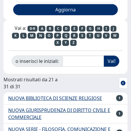
Vai a:
0-9
A
B
C
D
E
F
G
H
I
J
K
L
M
N
O
P
Q
R
S
T
U
V
W
X
Y
Z
o inserisci le iniziali:
Mostrati risultati da 21 a
31 di 31
NUOVA BIBLIOTECA DI SCIENZE RELIGIOSE
1
NUOVA GIURISPRUDENZA DI DIRITTO CIVILE E
1
COMMERCIALE
NUOVA SERIE - FILOSOFIA, COMUNICAZIONE E